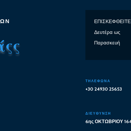
Σ
ΦΩΝ
ΕΠΙΣΚΕΦΘΕΙΤ
Δευτέρα ως
άςς
Παρασκευή
ΤΗΛΕΦΩΝΑ
+30 24930 25653
ΔΙΕΥΘΥΝΣΗ
6ης ΟΚΤΩΒΡΙΟΥ 164