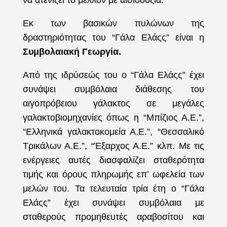
να ατενίζει το μέλλον με αισιοδοξία.
Εκ των βασικών πυλώνων της
δραστηριότητας του “Γάλα Ελάςς” είναι η
Συμβολαιακή Γεωργία.
Από της ιδρύσεώς του ο “Γάλα Ελάςς” έχει
συνάψει συμβόλαια διάθεσης του
αιγοπρόβειου γάλακτος σε μεγάλες
γαλακτοβιομηχανίες όπως η “Μπίζιος Α.Ε.”,
“Ελληνικά γαλακτοκομεία Α.Ε.”, “Θεσσαλικό
Τρικάλων Α.Ε.”, “Έξαρχος Α.Ε.” κλπ. Με τις
ενέργειες αυτές διασφαλίζει σταθερότητα
τιμής και όρους πληρωμής επ’ ωφελεία των
μελών του. Τα τελευταία τρία έτη ο “Γάλα
Ελάςς” έχει συνάψει συμβόλαια με
σταθερούς προμηθευτές αραβοσίτου και