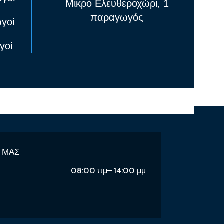
Μικρό Ελευθεροχώρι, 1
παραγωγός
ωγοί
γοί
Ε ΜΑΣ
08:00 πμ– 14:00 μμ