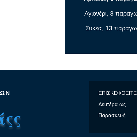
Αγιονέρι, 3 παραγ
Συκέα, 13 παραγω
Σ
ΦΩΝ
ΕΠΙΣΚΕΦΘΕΙΤ
Δευτέρα ως
άςς
Παρασκευή